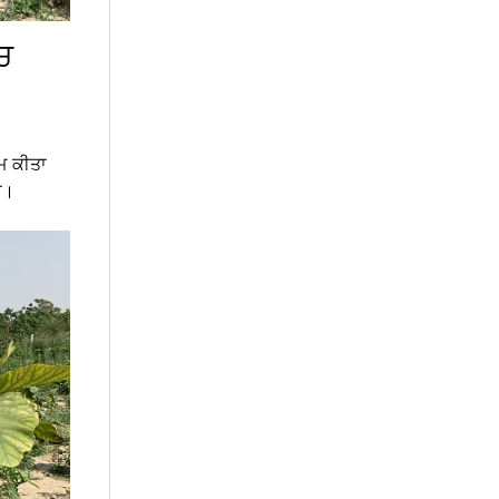
ਚ
ੰਮ ਕੀਤਾ
ਤਾ।