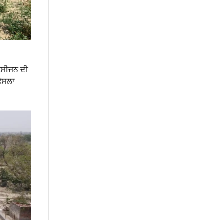
ਆਕਸੀਜਨ ਦੀ
ਫੈਸਲਾ