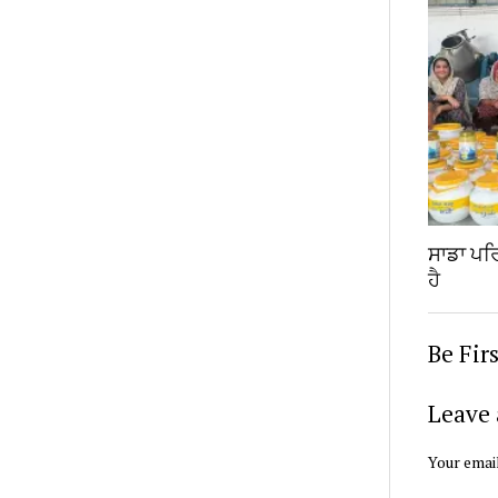
ਸਾਡਾ ਪਰਿਵ
ਹੈ
Be Fir
Leave 
Your email