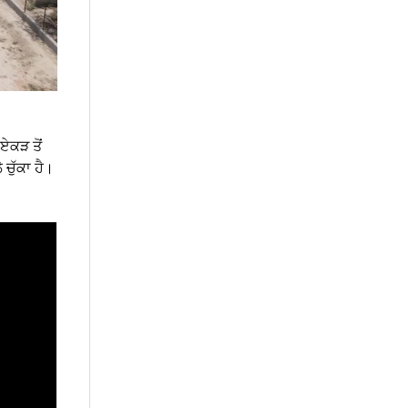
ਏਕੜ ਤੋਂ
ਚੁੱਕਾ ਹੈ।