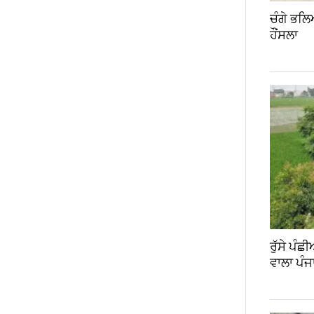
ਚੰਗੇ ਭਲਿ
ਹੌਂਸਲਾ
ਰੁੱਸੇ ਪੰ
ਵਾਲਾ ਪੰਜ