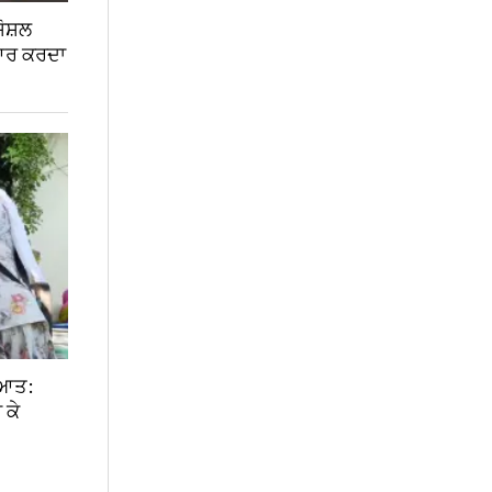
ਸੋਸ਼ਲ
ਿਆਰ ਕਰਦਾ
ੂਆਤ:
 ਕੇ