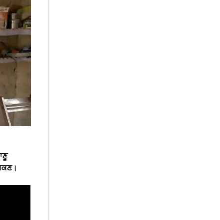
ਾਣੂ
ੋ ਸਕਣ।