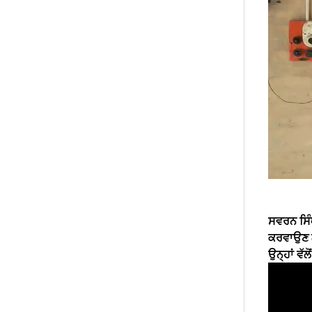
ਸਵਰਨ ਸਿੰਘ
ਕਰਵਾਉਣ ਲਈ
ਉਨ੍ਹਾਂ ਵੱ