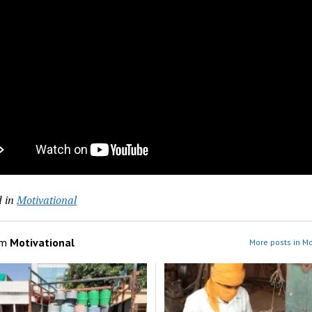
 in
Motivational
om
Motivational
More posts in Mo