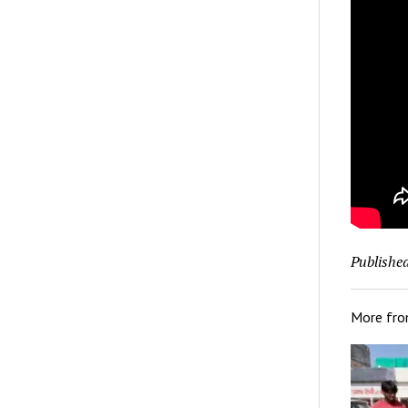
Published
More fr