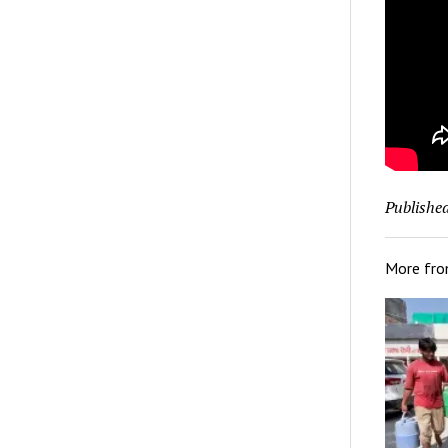
Published
More fr