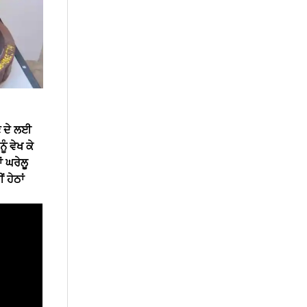
ੜਣ ਦੇ ਲਈ
ੰ ਵੇਖ ਕੇ
ਂ ਘਰੇਲੂ
 ਹੇਠਾਂ