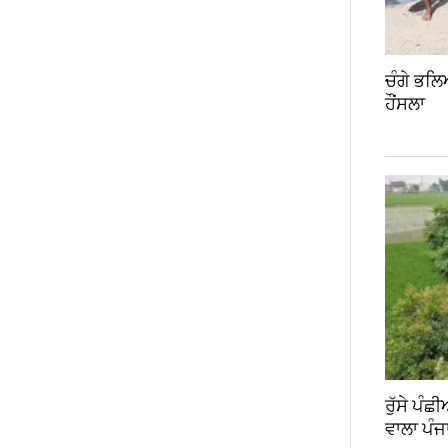
ਚੰਗੇ ਭਲਿ
ਹੌਂਸਲਾ
ਰੁੱਸੇ ਪੰ
ਵਾਲਾ ਪੰਜ