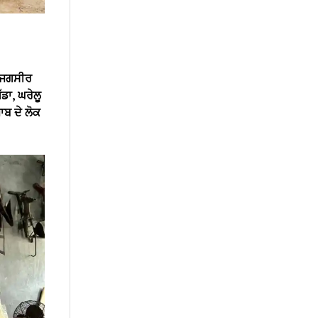
। ਜਗਸੀਰ
ੱਡਾ, ਘਰੇਲੂ
ਜਾਬ ਦੇ ਲੋਕ