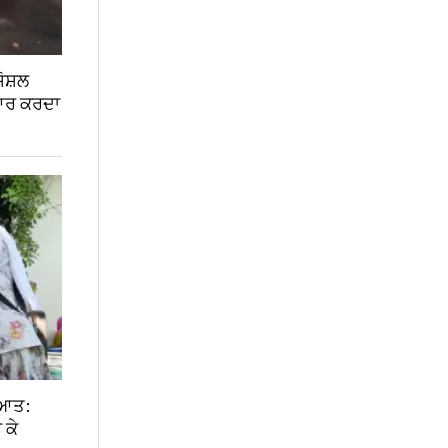
ਸੋਸ਼ਲ
ਿਆਰ ਕਰਦਾ
ੂਆਤ:
 ਕੇ