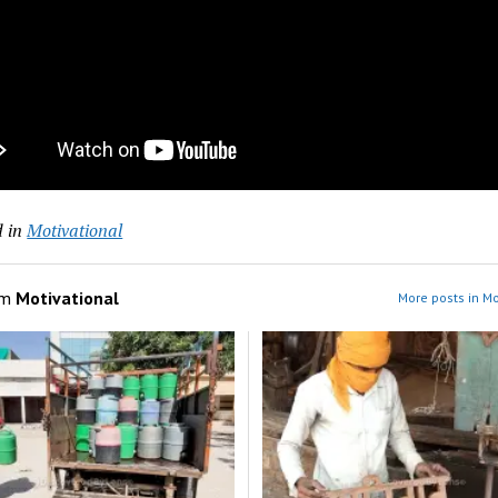
 in
Motivational
om
Motivational
More posts in Mo