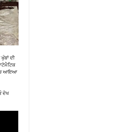
ੁੰਬਾਂ ਦੀ
ਆਟੋਮੈਟਿਕ
 ਖ਼ਰਚ ਆਇਆ
ਓ ਦੇਖ