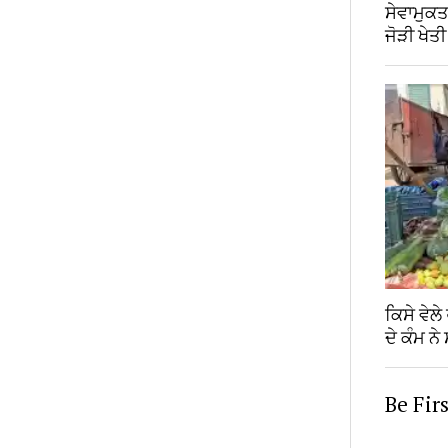
ਸੇਵਾਮੁਕ
ਜੋੜੀ ਖੇਤ
ਕਿਸੇ ਵੇਲ
ਦੇ ਕੰਮ ਨੇ 
Be Fir