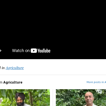
 in
Agriculture
om
Agriculture
More posts in A