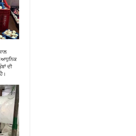
 ਸਾਲ
ੂੰ ਆਧੁਨਿਕ
ਬਾਂ ਦੀ
ਹੈ।