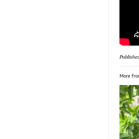
Published
More fr