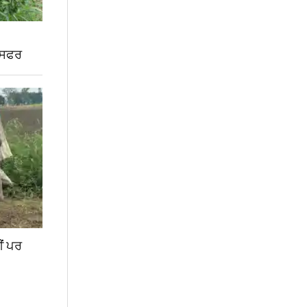
 ਸਫਰ
ੀਂ ਪਰ