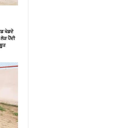
ੇਡ ਖੇਡਦੇ
ੋੜ ਪੈਂਦੀ
ਬੂਤ