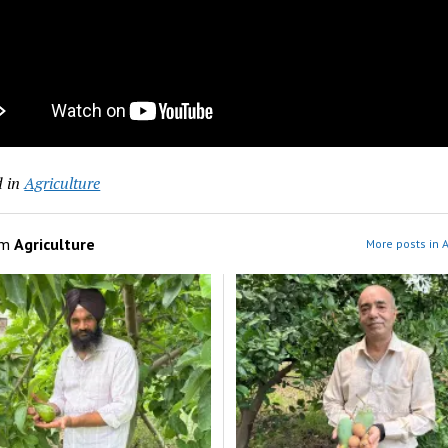
 in
Agriculture
om
Agriculture
More posts in A