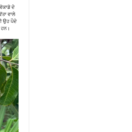
ੋਕਾਡੋ ਦੇ
ੱਤਾ ਵਾਲੇ
ੀ ਉਹ ਪੌਦੇ
ਦੇ ਹਨ।