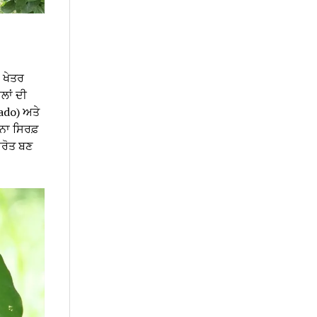
ੇ ਖੇਤਰ
ਲਾਂ ਦੀ
cado) ਅਤੇ
ਨਾ ਸਿਰਫ਼
ਸਰੋਤ ਬਣ