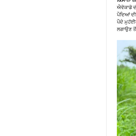
ਐਵੋਕਾਡੋ ਦ
ਪੌਦਿਆਂ ਦੀ
ਪੌਦੇ ਮੁਹੱ
ਲਗਾਉਣ ਤੋਂ