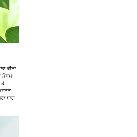
ੈਸਲਾ ਕੀਤਾ
ਦੇ ਮੌਸਮ
ਤੋਂ
 ਮਿਹਨਤ
ਪੂਰਾ ਬਾਗ